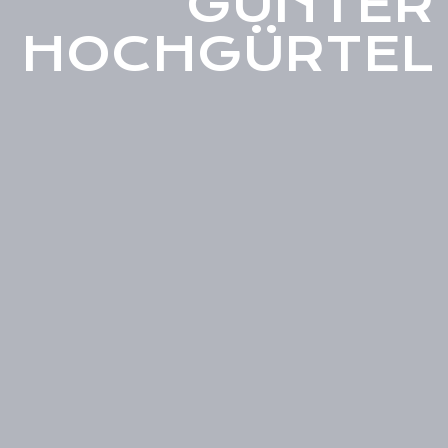
GÜNTER
HOCHGÜRTEL
0:00
/
???
0,99 €
TEILEN
SONGTEXT
Mensch, Charly
1. Mensch, Charly, ich glaub’s nicht, dass es dich
immer noch gibt.
Ich dachte, du wärst längst aus den Latschen
gekippt.
Mensch, Charly, du siehst noch fast wie früher